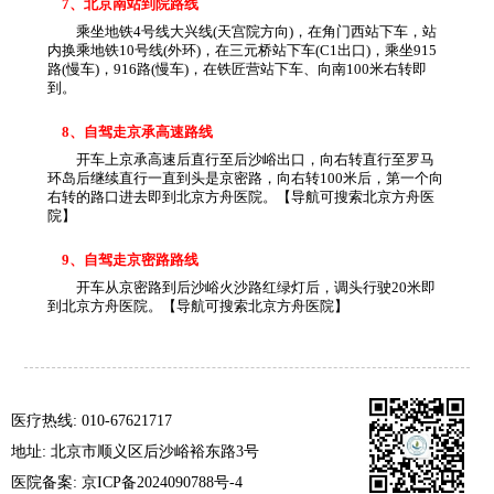
7、北京南站到院路线
乘坐地铁4号线大兴线(天宫院方向)，在角门西站下车，站
内换乘地铁10号线(外环)，在三元桥站下车(C1出口)，乘坐915
路(慢车)，916路(慢车)，在铁匠营站下车、向南100米右转即
到。
8、自驾走京承高速路线
开车上京承高速后直行至后沙峪出口，向右转直行至罗马
环岛后继续直行一直到头是京密路，向右转100米后，第一个向
右转的路口进去即到北京方舟医院。【导航可搜索北京方舟医
院】
9、自驾走京密路路线
开车从京密路到后沙峪火沙路红绿灯后，调头行驶20米即
到北京方舟医院。【导航可搜索北京方舟医院】
医疗热线: 010-67621717
地址: 北京市顺义区后沙峪裕东路3号
医院备案: 京ICP备2024090788号-4